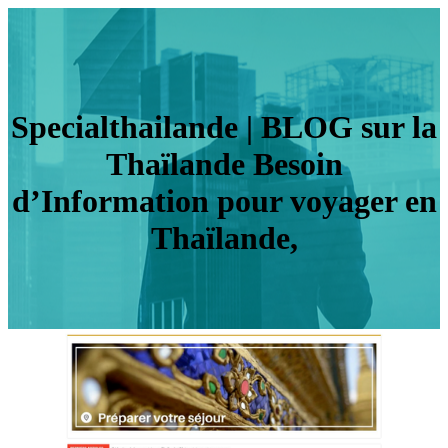
Specialthai­lan­de | BLOG sur la
Thaïlande Besoin
d’Information pour voyager en
Thaïlande,