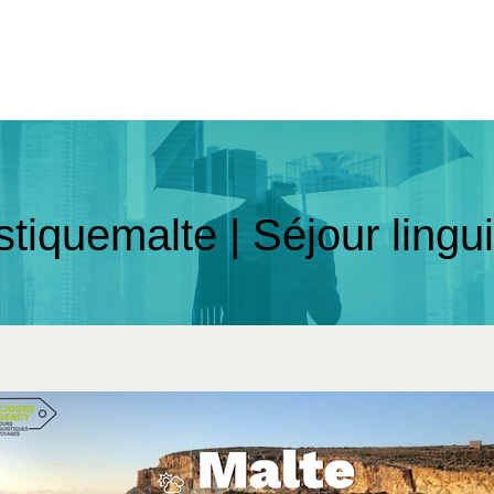
stique­mal­te | Séjour lin­gu