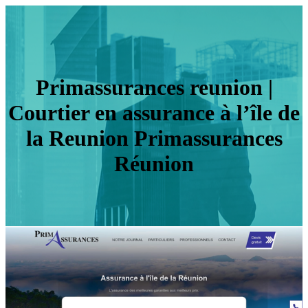
Primas­su­ran­ces reunion |
Courtier en assurance à l’île de
la Reunion Primas­su­ran­ces
Réunion