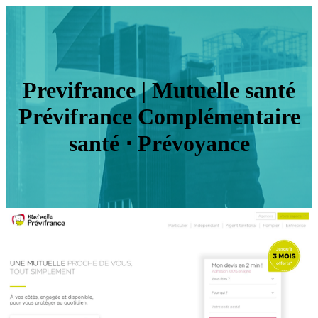
Previfrance | Mutuelle santé
Prévifrance Complémen­tai­re
santé ⋅ Prévoyance