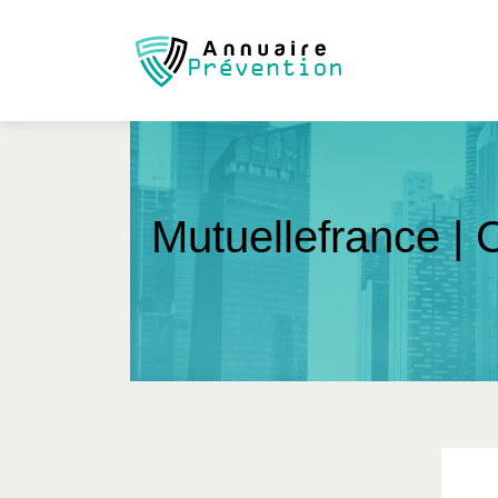
Mu­tuel­lefran­ce