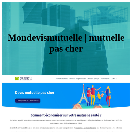
Mon­devismu­tuel­le | mutuelle
pas cher