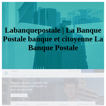
Laban­queposta­le | La Banque
Postale banque et citoyenne La
Banque Postale