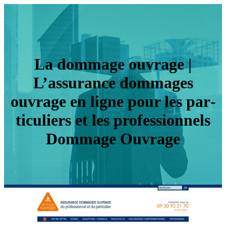
La dommage ouvrage |
L’assurance dommages
ouvrage en ligne pour les par­
ticu­liers et les profes­sion­nels
Dommage Ouvrage