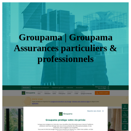
Groupama | Groupama
Assurances par­ticu­liers &
profes­sion­nels