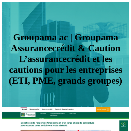
Groupama ac | Groupama
Assurancecrédit & Caution
L’assurancecrédit et les
cautions pour les entreprises
(ETI, PME, grands groupes)