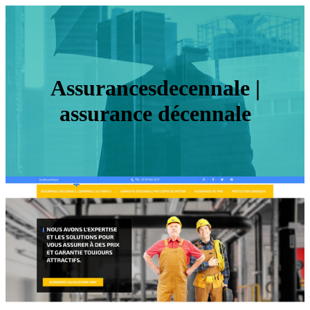
As­surancesdecen­na­le |
assurance décennale