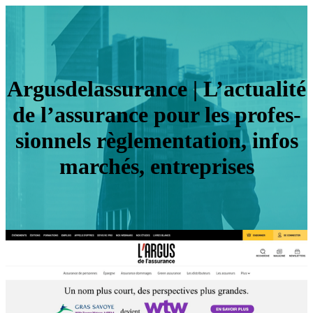
Ar­gusdelassu­ran­ce | L’actualité
de l’assurance pour les profes­
sion­nels règlemen­ta­tion, infos
marchés, entreprises